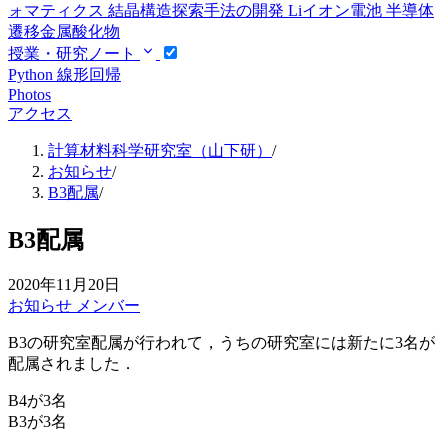
ォマティクス
結晶構造探索手法の開発
Liイオン電池
半導体
遷移金属酸化物
授業・研究ノート
Python
線形回帰
Photos
アクセス
計算材料科学研究室（山下研）
/
お知らせ
/
B3配属
/
B3配属
2020年11月20日
お知らせ
メンバー
B3の研究室配属が行われて，うちの研究室には新たに3名が
配属されました．
B4が3名
B3が3名