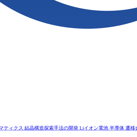
マティクス
結晶構造探索手法の開発
Liイオン電池
半導体
遷移